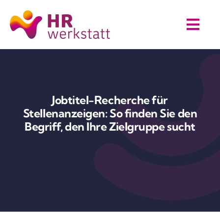
Skip
to
Togg
content
Navi
Über uns
HR On Demand
Jobtitel-Recherche für
Stellenanzeigen: So finden Sie den
WissensWerkstatt
Begriff, den Ihre Zielgruppe sucht
Komm ins Team
Kontakt