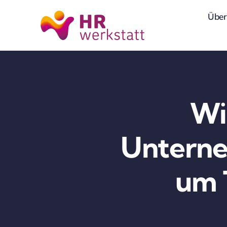
Skip
Über
to
content
Wi
Unterne
um 