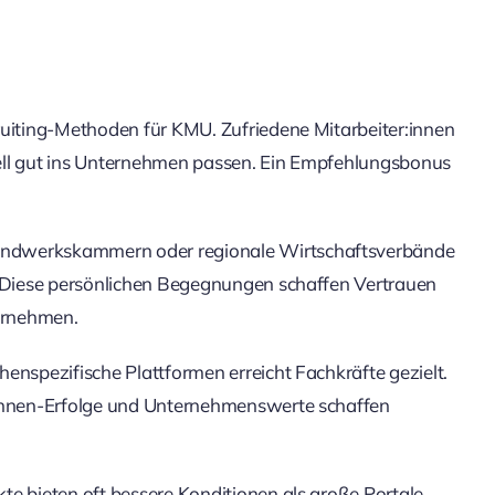
ruiting-Methoden für KMU. Zufriedene Mitarbeiter:innen
ell gut ins Unternehmen passen. Ein Empfehlungsbonus
andwerkskammern oder regionale Wirtschaftsverbände
n. Diese persönlichen Begegnungen schaffen Vertrauen
ernehmen.
enspezifische Plattformen erreicht Fachkräfte gezielt.
:innen-Erfolge und Unternehmenswerte schaffen
e bieten oft bessere Konditionen als große Portale.