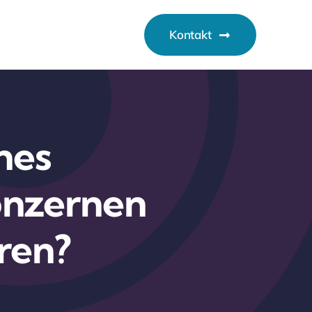
Kontakt
nes
onzernen
ren?